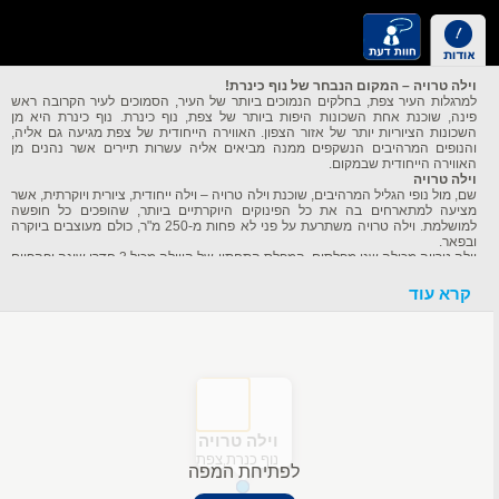
וילה טרויה – המקום הנבחר של נוף כינרת!
למרגלות העיר צפת, בחלקים הנמוכים ביותר של העיר, הסמוכים לעיר הקרובה ראש
פינה, שוכנת אחת השכונות היפות ביותר של צפת, נוף כינרת. נוף כינרת היא מן
השכונות הציוריות יותר של אזור הצפון. האווירה הייחודית של צפת מגיעה גם אליה,
והנופים המרהיבים הנשקפים ממנה מביאים אליה עשרות תיירים אשר נהנים מן
האווירה הייחודית שבמקום.
וילה טרויה
שם, מול נופי הגליל המרהיבים, שוכנת וילה טרויה – וילה ייחודית, ציורית ויוקרתית, אשר
מציעה למתארחים בה את כל הפינוקים היוקרתיים ביותר, שהופכים כל חופשה
למושלמת. וילה טרויה משתרעת על פני לא פחות מ-250 מ"ר, כולם מעוצבים ביוקרה
ובפאר.
וילה טרויה מכילה שני מפלסים. המפלס התחתון של הווילה מכיל 3 חדרי שינה יפהפיים
ומפנקים במיוחד. בכל אחד מן החדרים הללו תוכלו למצוא מיטה זוגית מפנקת במיוחד,
חדר רחצה אישי מלא בפינוקים ריחניים ויוקרתיים, טלוויזיה גדולה, ארונות מעוצבים
קרא עוד
ביוקרה, ועוד. המפלס העליון של וילה טוריה מכיל חדר שינה נוסף, עם כל הפינוקים
הללו, ובנוסף, שני חדרי רחצה נוספים. אחד מן החדרים הללו כולל בתוכו סאונה רטובה
מפנקת במיוחד. המפלס העליון מכיל גם סלון יפהפה ובו משחקי שולחן כמו סנוקר,
פוקר, הוקי אוויר ועוד, וכמובן מרפסת יפהפייה הפונה לנוף הגלילי הקסום. בנוסף,
מכילה הווילה מתחם משותף יוקרתי, ובו סלון מרשים למראה, טלוויזיה ענקית עם
מערכת הגברה איכותית, ערכת קריוקי מושלמת עם כל האבזרים הנלווים, פינת אוכל
יפהפייה המותאמת ל-15 אנשים לכל היותר, וכן מטבח מאובזר ויפהפה.
ובחוץ?
בחלקה החיצוני של וילה טרויה תמצאו בריכת שחייה מדהימה, אשר מאפשרת פינוקים
וילה טרויה
בכל חודשי השנה, בזכות החימום האיכותי שלה בעונת החורף. בחצר גם מיטות שיזוף,
נוף כנרת,צפת
ג'קוזי זרמים, פינות ישיבה מרהיבות, פינות ברביקיו ועוד הרבה מאד פינוקים והנאות.
לפתיחת המפה
למי מתאימה הווילה?
וילה טרויה מותאמת במיוחד לזוגות, משפחות וקבוצות. ניתן לערוך בה מסיבות קטנות