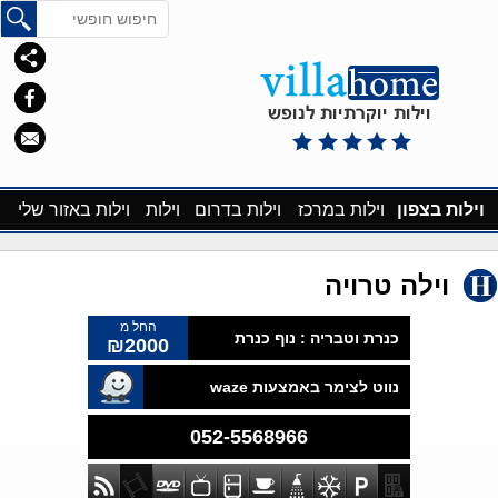
וילות בצפון
וילות במרכז
וילות בדרום
וילות
וילות באזור שלי
וילה טרויה
החל מ
כנרת וטבריה :
נוף כנרת
₪2000
נווט לצימר באמצעות waze
052-5568966