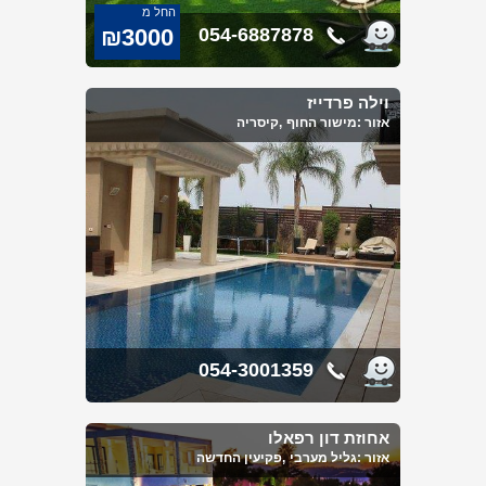
החל מ
₪3000
054-6887878
וילה פרדייז
אזור :
מישור החוף
,קיסריה
054-3001359
אחוזת דון רפאלו
אזור :
גליל מערבי
,פקיעין החדשה