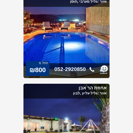
אזור :
גליל מערבי
,חוסן
החל מ
₪800
052-2920850
אחוזת הר אבן
אזור :
גליל עליון
,לבון