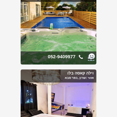
052-9409977
וילה קאסה בלו
אזור :
שרון
,כפר סבא