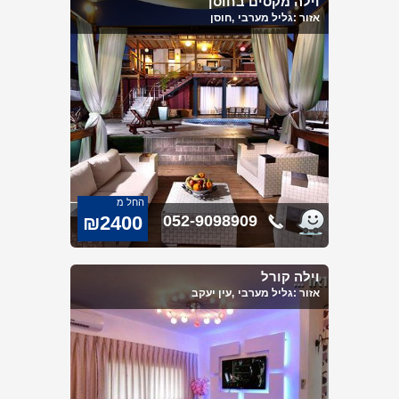
וילה מקסים בחוסן
אזור :
גליל מערבי
,חוסן
החל מ
₪2400
052-9098909
לזוג
וילה קורל
אזור :
גליל מערבי
,עין יעקב