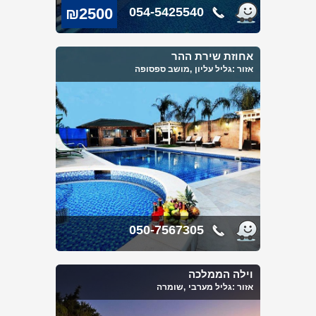
₪2500
054-5425540
אחוזת שירת ההר
אזור :
גליל עליון
,מושב ספסופה
050-7567305
וילה הממלכה
אזור :
גליל מערבי
,שומרה