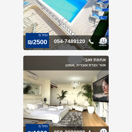
החל מ
₪2500
054-7489120
אחוזת זאבי
אזור :
כנרת וטבריה
,אמנון
החל מ