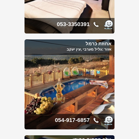
053-3350391
אחוזת כרמל
אזור :
גליל מערבי
,עין יעקב
054-917-6857