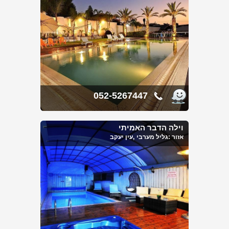
052-5267447
וילה הדבר האמיתי
אזור :
גליל מערבי
,עין יעקב