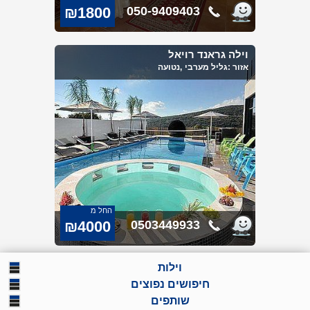
₪1800
050-9409403
וילה גראנד רויאל
אזור :
גליל מערבי
,נטועה
החל מ
₪4000
0503449933
וילות
וילות למסיבת רווקות
חיפושים נפוצים
וילות באילת
וילות יוקרתיות
שותפים