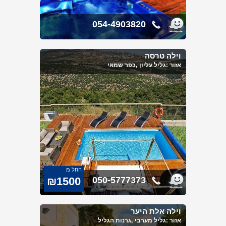
054-4903820
וילה טרסה
אזור :
גליל עליון
,כפר שמאי
החל מ
₪1500
050-5777373
וילה אלת היער
אזור :
גליל מערבי
,גרנות הגליל