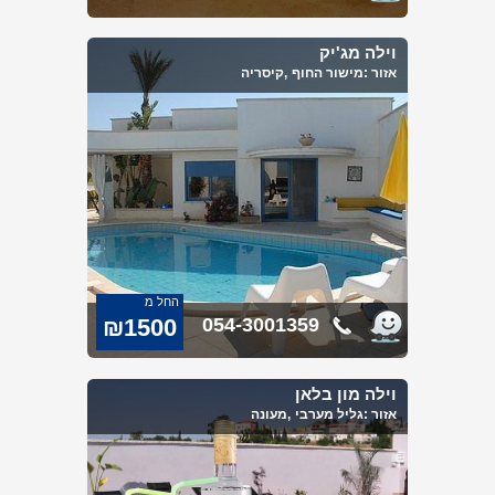
וילה מג'יק
אזור :
מישור החוף
,קיסריה
החל מ
₪1500
054-3001359
וילה מון בלאן
אזור :
גליל מערבי
,מעונה