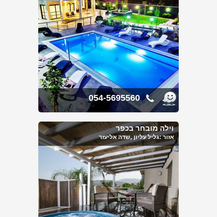
054-5695560
וילה מובחר בכפר
אזור :
גליל עליון
,שדה אליעזר