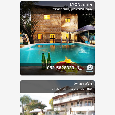
אחוזת LYON
אזור :
גליל עליון
,יסוד המעלה
052-5628333
וילה סטייל
אזור :
כנרת וטבריה
,נוף כנרת