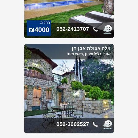
החל מ
₪4000
052-2413707
וילה אצולת אבן חן
אזור :
גליל עליון
,ראש פינה
052-3002527