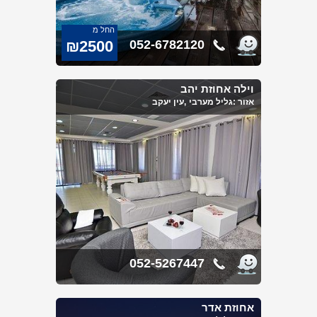
החל מ
₪2500
052-6782120
וילה אחוזת יהב
אזור :
גליל מערבי
,עין יעקב
052-5267447
אחוזת אדר