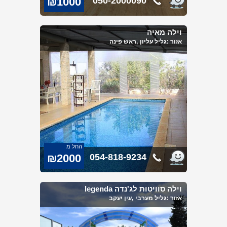
₪1000
050-2000090
וילה מאיה
אזור :
גליל עליון
,ראש פינה
החל מ
₪2000
054-818-9234
וילה סוויטות לג'נדה legenda
אזור :
גליל מערבי
,עין יעקב