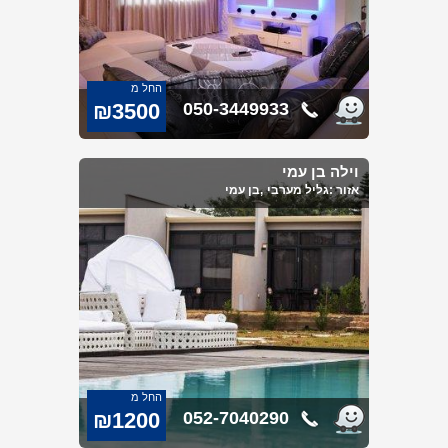
החל מ
₪3500
050-3449933
וילה בן עמי
אזור :
גליל מערבי
,בן עמי
החל מ
₪1200
052-7040290