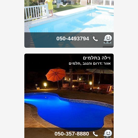
050-4493794
וילה בתלמים
אזור :
דרום והנגב
,תלמים
050-357-8880