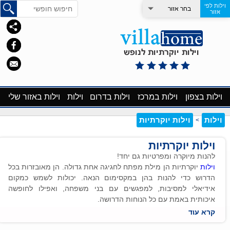
וילות לפי
בחר אזור
אזור
וילות בצפון
וילות במרכז
וילות בדרום
וילות
וילות באזור שלי
וילות
וילות יוקרתיות
>
וילות יוקרתיות
להנות מיוקרה ומפרטיות גם יחד!
וילות
יוקרתיות הן מילת מפתח לחגיגה אחת גדולה. הן מאובזרות בכל
הדרוש כדי להנות בהן במקסימום הנאה. יכולות לשמש כמקום
אידיאלי למסיבות, למפגשים עם בני משפחה, ואפילו לחופשה
איכותית באמת עם כל הנוחות הדרושה.
וילות יוקרתיות - למה?
קרא עוד
כל מי שמתכנן אירוע וחושב מראש היכן לערוך אותו, כדאי שיקח