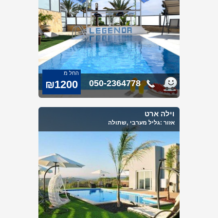
החל מ
₪1200
050-2364778
וילה ארט
אזור :
גליל מערבי
,שתולה