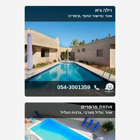
וילה גיא
אזור :
מישור החוף
,קיסריה
054-3001359
אחוזת פרפרים
אזור :
גליל מערבי
,גרנות הגליל