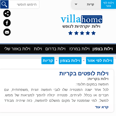
וילות לפי
קריות
אזור
וילות בצפון
וילות במרכז
וילות בדרום
וילות
וילות באזור שלי
וילות לפי אזור
וילות בצפון
קריות
>
>
וילות לופטים בקריות
וילות בקריות:
חופשה במקום חלומי:
לכל אחד ישנה הפנטזיה שלו לגבי חופשה זוגית ,משפחתית, עם
חברים או בכלל. לעיתים, פנטזיה יכולה להפוך למציאות של ממש.
למשל, למי שמפנטז על מקום מושלם לחופשה, כזה שיהיה מבודד
מהמון של אנשים ועם זאת נגיש ובסמוך לאזורי תיירות, מתאים
קרא עוד
לאירוח של אנשים רבים ועם זאת מאפשר לכל אחד את האינטימיות