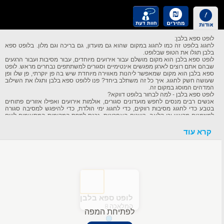
לופט ספא בלבן:
לחגוג בלופט זה כמו לחגוג במקום שהוא גם מועדון, גם בריכה וגם מלון. בלופט ספא
בלבן תגלו את הטופ שבלופט.
לופט ספא בלבן הוא מקום מושלם עבור אירועים מיוחדים, עבור מסיבות ועבור הרגעים
שבהם אתם רוצים לארגן מפגשים אינטימיים וסגורים למשתתפים נבחרים מראש. לופט
ספא בלבן הוא מקום שמאפשר ליהנות מאווירה מיוחדת שיש בה פן יוקרתי, פן שלו ופן
שעושה חשק לחגוג. איך כל זה משתלב ביחד? פנו ללופט ספא בלבן ותגלו את השילוב
המדהים המוסג במקום זה.
לופט ספא בלבן - למה לבחור בלופט דווקא?
אנשים רבים מנסים לחפש מועדונים סגורים, אולמות אירועים ואפילו אזורים פתוחים
בטבע כדי לחגוג מסיבות רווקים, כדי לחגוג ימי הולדת, כדי להיפגש למסיבה סגורה
למוזמנים מראש וכן הלאה. בשנים האחרונות, נכנס למפת המקומות המתאימים לשם
כך הלופט. בישראל הוקמו מקומות רבים המציעים את הלופט כמקום לאירועים. הייחוד
שיש בלופט הוא זה שגורם לו להיות המקום המוצלח ביותר עבור אירועים ומסיבות. כך,
קרא עוד
בדרך כלל בכל לופט תמצאו מקום רחב ידיים המתאים למסיבות סוערות. כמו כן, תמצאו
הרבה מעבר לכך למשל-
• חדרי רחצה מפוארים, פרטיים ומאובזרים
• בריכות המתאימות למספר רב של מוזמנים בו זמנית
• בר משקאות מרשים במיוחד המשלב חוויית שתייה אמתית באירוע שלכם
• מערכת הגברה ומערכת תאורה המותאמת לכם אישית
• ג'קוזי רחב ידיים המוסיף טאץ' משלו לאירוע
• רחבת ריקודים מעוצבת ומרשימה
• חדרי שינה ופינות הירגעות
לופט ספא בלבן
כל אלו ועוד הופכים את הלופט למקום מוצלח יותר לאירועים ולמקום שיש בו חוויה בלתי
המלאכה 8
נשכחת מובטחת.
לפתיחת המפה
על לופט ספא בלבן :
לא בכל לופט יש את כל המאפיינים שפורטו לעיל'. בלופט ספא בלבן שיש את אלו