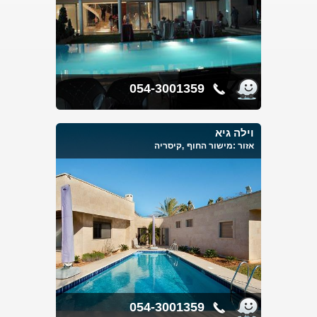
שחשוב ביותר לתת עליהם את הדעת. אנחנו גם מאמינים
שמתפקידינו לדאוג שלא יחסר לכם שום דבר מכל מה שאתם זקוקים
להנאה מושלמת.
וילות במישור החוף נותנות את המענה המושלם לכך. הן ברמה הגבוה
שלהם, והן באבזור המלא שלהם, ועד לפרטים הקטנים.
האם ויולת במישור החוף מצוידות בבריכה פרטית?
054-3001359
כמובן שבכל וילה יש בריכת שחיה פרטית לשימושכם בלבד. אתם
יכולים לשחות, להשתזף או סתם כך ליהנות מקרני שמש נעימים
ומרגיעים.
וילה גיא
אחד היתרונות הקיימים בחופשה בוילה, מתוך היתרונות האחרים הוא,
אזור :
מישור החוף
,קיסריה
אתם חופשים ברווח רב, אין צפיפות בשום מצב. וילות במישור החוף
משתרעות על שטח גדול מאוד ולכן גודלם עצום.
יש המלצות?
כאנשי מקצוע העוסקים כבר שנים בתחום שה, ריכזנו בעבורכם שפע
עצום של וילות במישור החוף. לקוחות רבים ישמחו לשתף אתכם
בחוויות הרבות שחוו במהלך שהותם בדירות אלה של וילות במישור
החוף.
מה כוללים וילות במישור החוף?
גודלם של הוילות משתנה לפי הביקוש. יש אפשרות לבחור את מספר
חדרי השינה המומלצים, מרפסת קטנה, מטבח מאובזר, חדרי
054-3001359
אמבטיות ושירותים מפוארים, בריכת שחיה פרטית, ועוד.