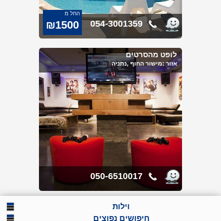
החל מ
₪1500
054-3001359
לופט מהסרטים
אזור :
מישור החוף
,נתניה
050-6510017
וילות
וילות למסיבת רווקות
חיפושים נפוצים