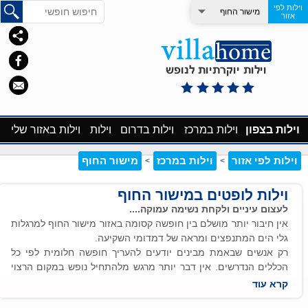
וילות לפי
מישור החוף
אזור
וילות בצפון
וילות במרכז
וילות בדרום
וילות
וילות באזור שלי
וילות לפי אזור
וילות במרכז
מישור החוף
>
>
וילות לופטים במישור החוף
לעצום עיניים ולקחת נשימה עמוקה....
אין חיבור יותר מושלם בין חופשה קסומה באזור מישור החוף למרגלות
גלי הים המתנפצים ומראה של דמדומי השקיעה.
רק אנשים שבאמת מבינים יודעים להעריך חופשה חלומית לפי כל
הכללים הנדרשים. אין דבר יותר מרגש מלהתחיל נופש במקום הרצוי
והמועדף עליכם ביותר.
קרא עוד
היתרונות לחופשה בוילות במישור החוף