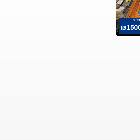
ל מ
₪150