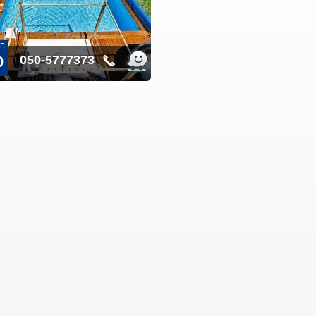
הח
0
050-5777373