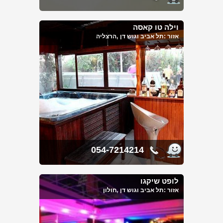
וילה טו קאסה
אזור :
תל אביב וגוש דן
,הרצליה
054-7214214
לופט שיקגו
אזור :
תל אביב וגוש דן
,חולון