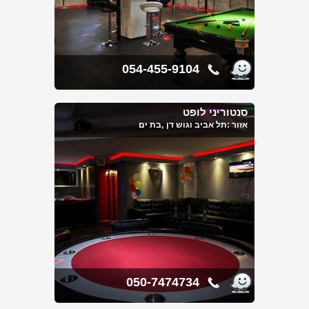
054-455-9104
סנטוריני לופט
אזור :
תל אביב וגוש דן
,בת ים
050-7474734